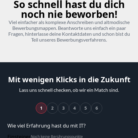
So schnell hast du dich
noch nie beworben!
Viel einfacher als komplexe Anschreiben und altmodische
Bewerbungsmappen. Beantworte uns einfach ein paar
Fragen, hinterlasse deine Kontaktdaten und schon bist du
Teil unseres Bewerbungsverfahrens.
Mit wenigen Klicks in die Zukunft
Lass uns schnell checken, ob wir ein Match sind.
1
2
3
4
5
6
Wie viel Erfahrung hast du mit IT?
Einsteiger
Noch keine Berührungspunkte