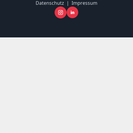
Datenschutz
|
Impressum
hybrid experts GmbH auf Instagr
hybrid experts GmbH auf Lin